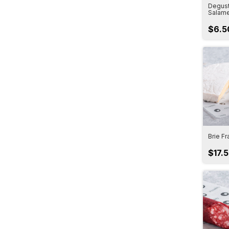
Degust
Salam
$6.5
Brie F
$17.